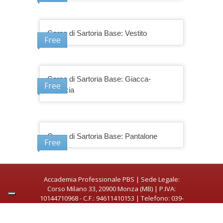
Corso di Sartoria Base: Vestito
Free
Corso di Sartoria Base: Giacca-
Free
Camicia
Corso di Sartoria Base: Pantalone
Free
Accademia Professionale PBS | Sede Legale:
Corso Milano 33, 20900 Monza (MB) | P.IVA:
10144710968 - C.F.: 94611410153 | Telefono: 039-
272861 | Mail: info@accademiapbs.it |
Privacy Policy
-
Cookie Policy